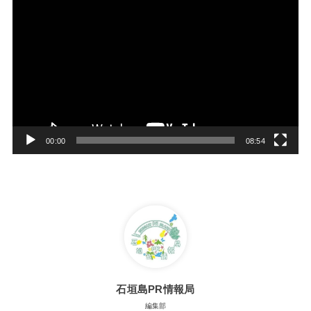
動
画
プ
レ
ー
ヤ
ー
00:00
08:54
石垣島PR情報局
編集部