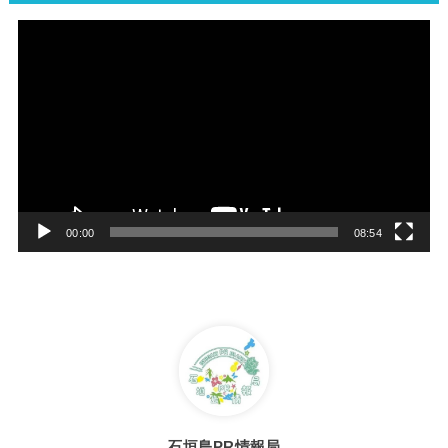
動
画
プ
レ
ー
ヤ
ー
00:00
08:54
石垣島PR情報局