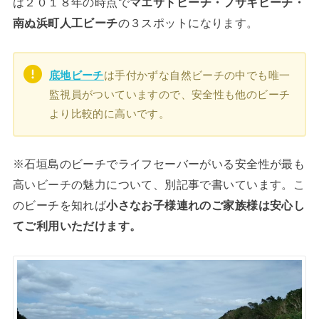
は２０１８年の時点で
マエサトビーチ・フサキビーチ・
南ぬ浜町人工ビーチ
の３スポットになります。
底地ビーチ
は手付かずな自然ビーチの中でも唯一
監視員がついていますので、安全性も他のビーチ
より比較的に高いです。
※石垣島のビーチでライフセーバーがいる安全性が最も
高いビーチの魅力について、別記事で書いています。こ
のビーチを知れば
小さなお子様連れのご家族様は安心し
てご利用いただけます。