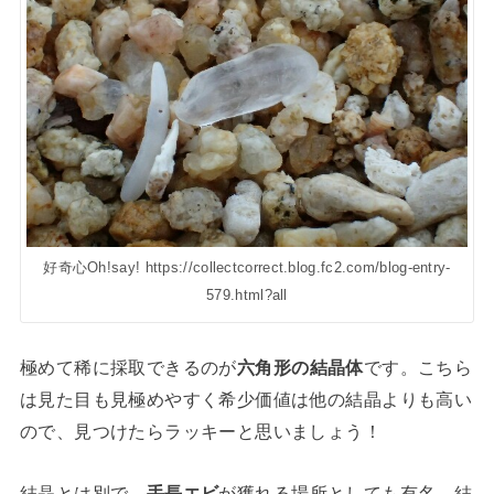
好奇心Oh!say! https://collectcorrect.blog.fc2.com/blog-entry-
579.html?all
極めて稀に採取できるのが
六角形の結晶体
です。こちら
は見た目も見極めやすく希少価値は他の結晶よりも高い
ので、見つけたらラッキーと思いましょう！
結晶とは別で、
手長エビ
が獲れる場所としても有名。結