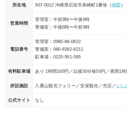
所在地
907-0012 沖縄県石垣市美崎町1番地（
地図
）
管理室：午前9時〜午後6時
営業時間
警備室：午後6時〜午前9時
管理室：
0980-88-0822
電話番号
警備室：
080-8382-8211
駐車場：
0120-951-365
有料駐車場
あり 1時間100円／以後30分毎50円／夜間1時間毎
併設施設
八重山観光フェリー／安栄観光／売店／
いしが
公式サイト
なし