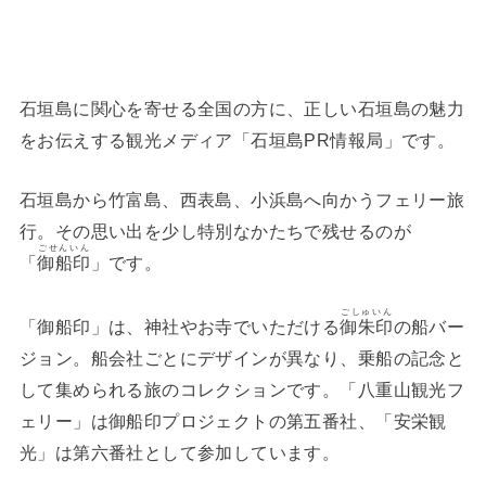
石垣島に関心を寄せる全国の方に、正しい石垣島の魅力
をお伝えする観光メディア「石垣島PR情報局」です。
石垣島から竹富島、西表島、小浜島へ向かうフェリー旅
行。その思い出を少し特別なかたちで残せるのが
ごせんいん
「
御船印
」です。
ごしゅいん
「御船印」は、神社やお寺でいただける
御朱印
の船バー
ジョン。船会社ごとにデザインが異なり、乗船の記念と
して集められる旅のコレクションです。「八重山観光フ
ェリー」は御船印プロジェクトの第五番社、「安栄観
光」は第六番社として参加しています。