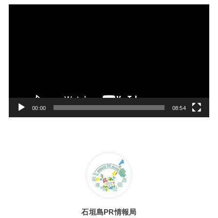
動
画
プ
レ
ー
ヤ
ー
00:00
08:54
石垣島PR情報局