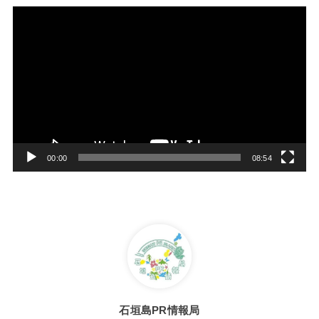
動
画
プ
レ
ー
ヤ
ー
00:00
08:54
石垣島PR情報局