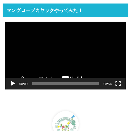
マングローブカヤックやってみた！
動
画
プ
レ
ー
ヤ
ー
00:00
08:54