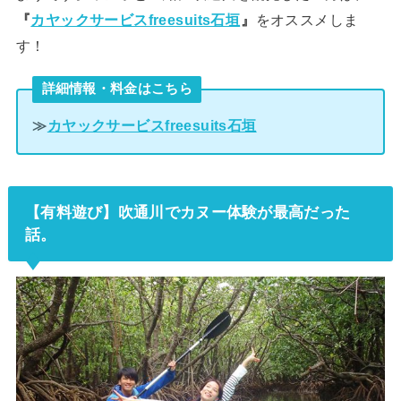
『
カヤックサービスfreesuits石垣
』
をオススメしま
す！
詳細情報・料金はこちら
≫
カヤックサービスfreesuits石垣
【有料遊び】吹通川でカヌー体験が最高だった
話。