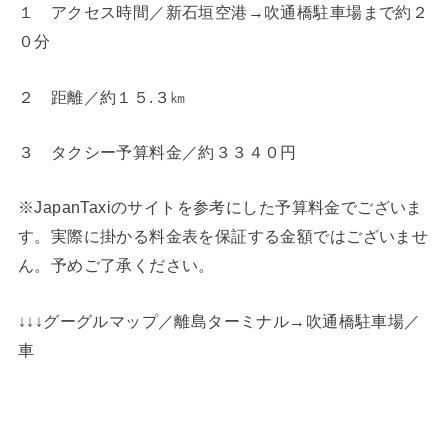
１ アクセス時間／新石垣空港→吹通橋駐車場まで約２
０分
２ 距離／約１５.３㎞
３ タクシー予算料金／約３３４０円
※JapanTaxiのサイトを参考にした予算料金でございま
す。実際に掛かる料金表を保証する金額ではございませ
ん。予めご了承ください。
↓↓↓グーグルマップ／離島ターミナル→吹通橋駐車場／
車