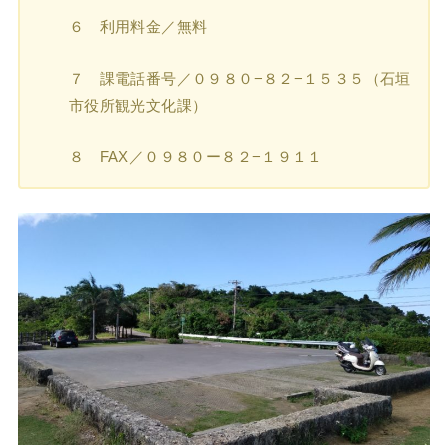
６ 利用料金／無料
７ 課電話番号／０９８０−８２−１５３５（石垣
市役所観光文化課）
８ FAX／０９８０ー８２−１９１１