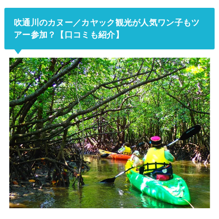
吹通川の
カヌー／カヤック観光が人気ワン子もツ
アー参加？【口コミも紹介】