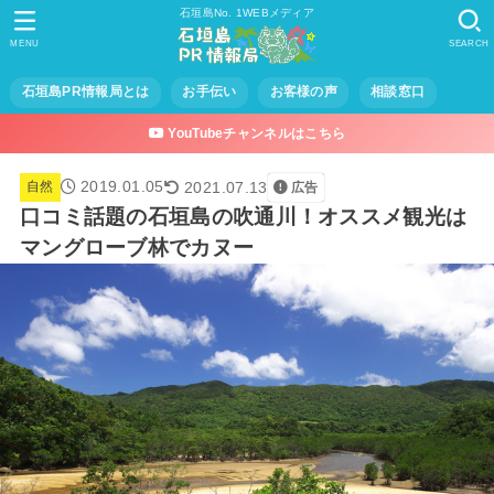
石垣島No. 1WEBメディア
MENU
SEARCH
石垣島PR情報局とは
お手伝い
お客様の声
相談窓口
YouTubeチャンネルはこちら
2019.01.05
2021.07.13
自然
広告
口コミ話題の石垣島の吹通川！オススメ観光は
マングローブ林でカヌー