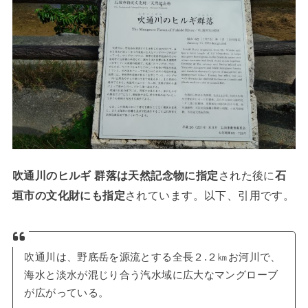
吹通川のヒルギ 群落は天然記念物に指定
された後に
石
垣市の文化財にも指定
されています。以下、引用です。
吹通川は、野底岳を源流とする全長２.２㎞お河川で、
海水と淡水が混じり合う汽水域に広大なマングローブ
が広がっている。