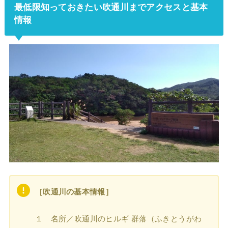
最低限知っておきたい吹通川までアクセスと基本
情報
［吹通川の基本情報］
１ 名所／吹通川のヒルギ 群落（ふきとうがわ