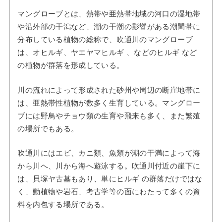
マングローブとは、熱帯や亜熱帯地域の河口の湿地帯
や沿外部の干潟など、潮の干潮の影響がある潮間帯に
分布している植物の総称で、吹通川のマングローブ
は、オヒルギ、ヤエヤマヒルギ 、などのヒルギ など
の植物が群落を形成している。
川の流れによって形成された砂州や周辺の断崖地帯に
は、亜熱帯性植物が数多く生育している。マングロー
ブには野鳥やチョウ類の生育や飛来も多く、また繁殖
の場所でもある。
吹通川にはエビ、カニ類、魚類が潮の干満によって海
から川へ、川から海へ遊泳する。吹通川付近の崖下に
は、貝塚ヤ古墓もあり、単にヒルギ の群落だけではな
く、動植物や岩石、考古学等の面にわたって多くの資
料を内包する場所である。