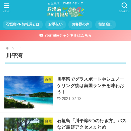
石垣島No. 1WEBメディア
MENU
SEARCH
石垣島PR情報局とは
お手伝い
お客様の声
相談窓口
YouTubeチャンネルはこちら
キーワード
川平湾
川平湾でグラスボートやシュノー
自然
ケリング後は南国ランチを味わお
う！
2021.07.13
石垣島「川平湾5つの行き方」バス
自然
など最短アクセスまとめ