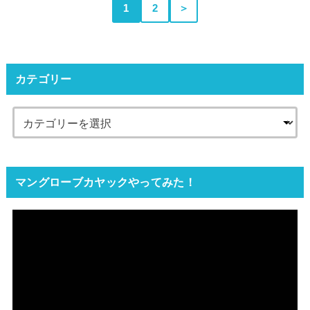
1
2
＞
カテゴリー
マングローブカヤックやってみた！
動
画
プ
レ
ー