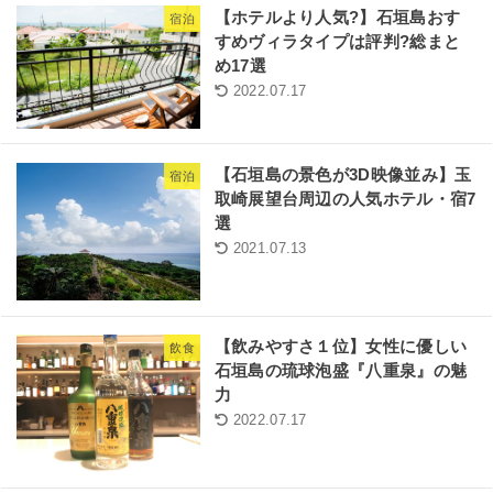
【ホテルより人気?】石垣島おす
宿泊
すめヴィラタイプは評判?総まと
め17選
2022.07.17
【石垣島の景色が3D映像並み】玉
宿泊
取崎展望台周辺の人気ホテル・宿7
選
2021.07.13
【飲みやすさ１位】女性に優しい
飲食
石垣島の琉球泡盛『八重泉』の魅
力
2022.07.17