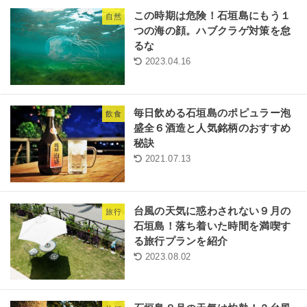
この時期は危険！石垣島にもう１
自然
つの海の顔。ハブクラゲ対策を怠
るな
2023.04.16
毎日飲める石垣島のポピュラー泡
飲食
盛全６酒造と人気銘柄のおすすめ
秘訣
2021.07.13
台風の天気に惑わされない９月の
旅行
石垣島！落ち着いた時間を満喫す
る旅行プランを紹介
2023.08.02