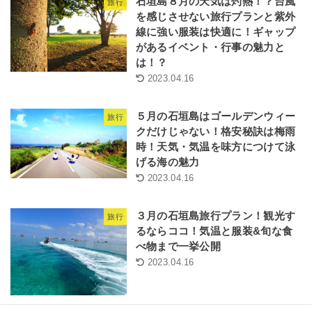
石垣島８月の天気は灼熱！？台風
旅行
を感じさせない旅行プランと紫外
線に強い服装は快適に！ギャップ
があるイベント・行事の魅力と
は！？
2023.04.16
５月の石垣島はゴールデンウィー
旅行
クだけじゃない！格安秘訣は梅雨
時！天気・気温を味方につけて泳
げる海の魅力
2023.04.16
３月の石垣島旅行プラン！観光す
旅行
るならココ！気温と服装&旬な食
べ物まで一挙公開
2023.04.16