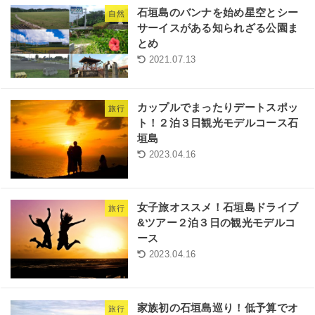
石垣島のバンナを始め星空とシー
自然
サーイスがある知られざる公園ま
とめ
2021.07.13
カップルでまったりデートスポッ
旅行
ト！２泊３日観光モデルコース石
垣島
2023.04.16
女子旅オススメ！石垣島ドライブ
旅行
&ツアー２泊３日の観光モデルコ
ース
2023.04.16
家族初の石垣島巡り！低予算でオ
旅行