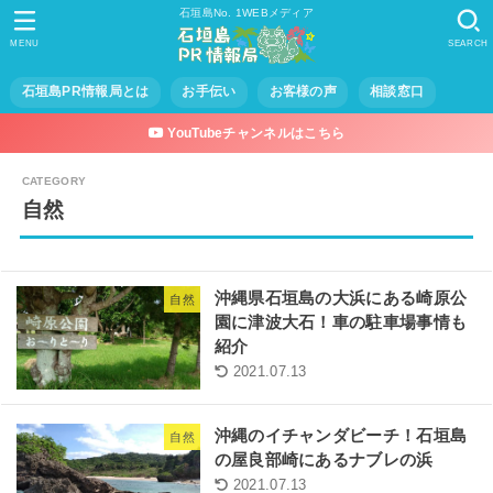
石垣島No. 1WEBメディア
MENU
SEARCH
石垣島PR情報局とは
お手伝い
お客様の声
相談窓口
YouTubeチャンネルはこちら
自然
沖縄県石垣島の大浜にある崎原公
自然
園に津波大石！車の駐車場事情も
紹介
2021.07.13
沖縄のイチャンダビーチ！石垣島
自然
の屋良部崎にあるナブレの浜
2021.07.13