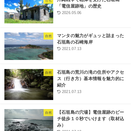
歴史
「電信屋跡地」の歴史
2026.05.06
マンタの魅力がギュッと詰まった
自然
石垣島の石崎海岸
2021.07.13
石垣島の荒川の滝の住所やアクセ
自然
ス（行き方）基本情報を魅力的に
紹介
2021.07.13
【石垣島の穴場】電信屋跡のビー
自然
チ徒歩１０秒でいけます（取材込
み）