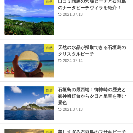
口コミ話題の穴場ビーチと石垣島
自然
のナータビーチヴィラを紹介！
2021.07.13
天然の水晶が採取できる石垣島の
自然
クリスタルビーチ
2024.07.14
石垣島の最西端！御神崎の歴史と
自然
御神崎灯台から夕日と星空を望む
景色
2021.07.13
美しすぎる石垣島のフサキビーチ
自然