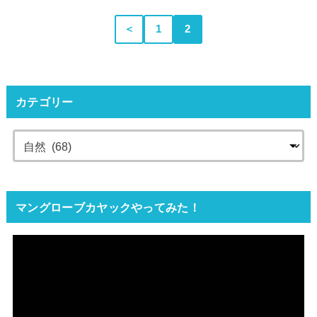
＜
1
2
カテゴリー
マングローブカヤックやってみた！
動
画
プ
レ